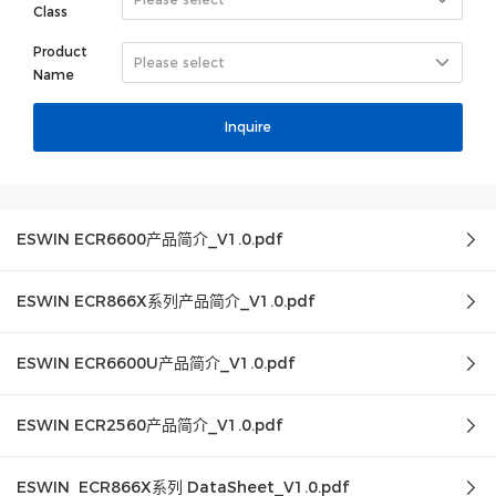
Class
Product
Please select
Name
Inquire
ESWIN ECR6600产品简介_V1.0.pdf
ESWIN ECR866X系列产品简介_V1.0.pdf
ESWIN ECR6600U产品简介_V1.0.pdf
ESWIN ECR2560产品简介_V1.0.pdf
ESWIN ECR866X系列 DataSheet_V1.0.pdf