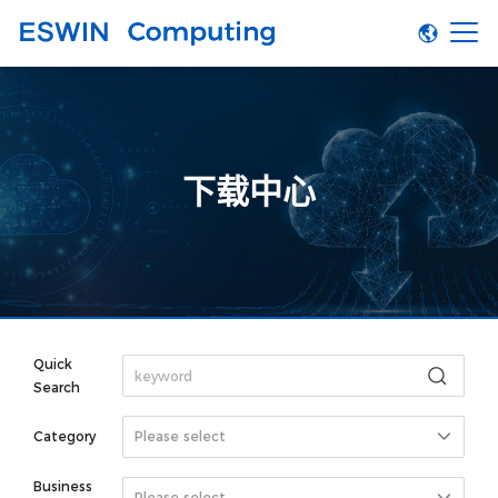
下载中心
Quick
Search
Category
Please select
Business
Please select