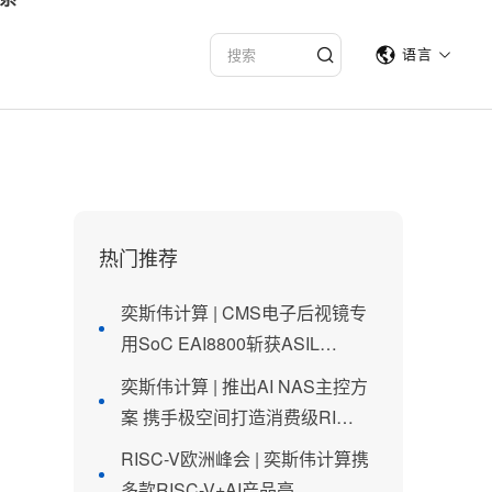
语言
热门推荐
奕斯伟计算 | CMS电子后视镜专
用SoC EAI8800斩获ASIL…
奕斯伟计算 | 推出AI NAS主控方
案 携手极空间打造消费级RI…
RISC-V欧洲峰会 | 奕斯伟计算携
多款RISC-V+AI产品亮…