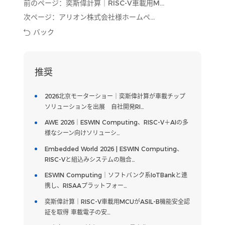
前のページ：
奕斯偉計算｜RISC-V車載用MCUがASIL-B機能安全認証を取得 車載電子の安全性が新たな段階へ
次ページ：
アリオン株式会社様ホームページにニュース掲載頂きました
バック
推奨
2026北京モーターショー｜奕斯偉計算が車載チップ
ソリューションを出展 自社開発RI…
AWE 2026｜ESWIN Computing、RISC-V＋AIの多
様なシーン向けソリューシ…
Embedded World 2026 | ESWIN Computing、
RISC-Vと組込みシステムの融合…
ESWIN Computing｜ソフトバンク系IoTBankと連
携し、RISAAプラットフォー…
奕斯偉計算｜RISC-V車載用MCUがASIL-B機能安全認
証を取得 車載電子の安…