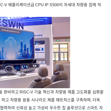
SC-V
애플리케이션급
CPU IP S500
이
차세대
차량용
칩에
적
을
완비하고
RISC-V
기술
혁신과
차량용
제품
고도화를
심화할
히
하고
차량용
응용
시나리오
제품
매트릭스를
구축하며
,
더욱
협력하여
신뢰성
높고
가성비
우수한
칩
솔루션으로
스마트
자