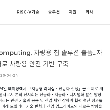
RISC-V기술
솔루션
지원
회사
Computing, 차량용 칩 솔루션 출품…자
코어로 차량용 안전 기반 구축
26-04-24
24
일
베이징에서
「
지능형
리더십
・
전동화
신생
」
을
주제로
개
행사로서
본회
전시회는
전동화
・
지능화
・
디지털화
발전
방향
이르는
관련
기술과
응용
및
산업
체인
상하위
협력
혁신
성과를
여
미래
모빌리티
기술
변혁과
산업
업그레이드의
새로운
방향을