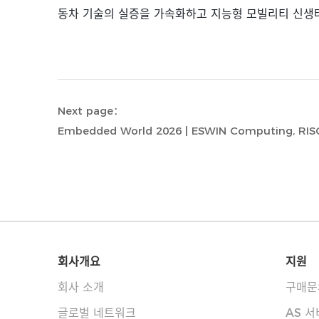
동차
기술의
실증을
가속화하고
지능형
모빌리티
신생
Next page：
회사개요
지원
회사 소개
구매문
글로벌 네트워크
AS 