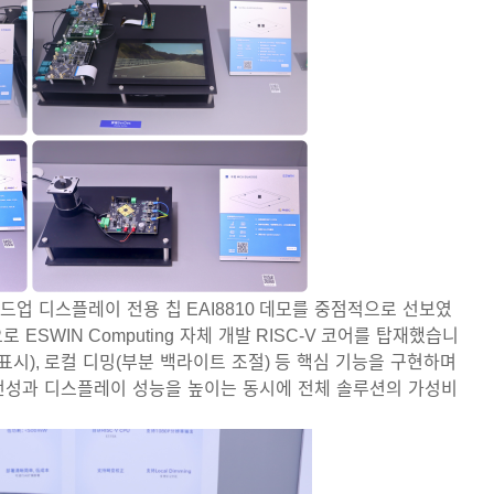
드업
디스플레이
전용
칩
EAI8810
데모를
중점적으로
선보였
으로
ESWIN Computing
자체
개발
RISC-V
코어를
탑재했습니
표시
),
로컬
디밍
(
부분
백라이트
조절
)
등
핵심
기능을
구현하며
전성과
디스플레이
성능을
높이는
동시에
전체
솔루션의
가성비