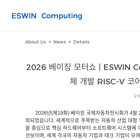
About Us
>
News
>
Details
2026 베이징 모터쇼 | ESWIN 
체 개발 RISC-V 
20
2026
년
(
제
19
회
)
베이징
국제자동차전시회가
4
월
최되었습니다
.
세계적으로
주목받는
자동차
산업
대형
을
중심으로
핵심
하드웨어부터
소프트웨어
시스템에
선보이며
,
세계
각국의
자동차
기업과
테크
기업이
모