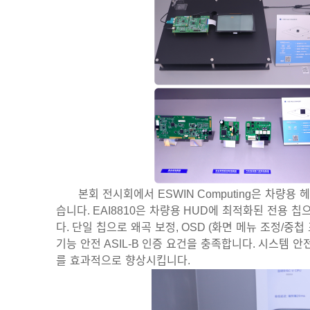
본회
전시회에서
ESWIN Computing
은
차량용
헤
습니다
. EAI8810
은
차량용
HUD
에
최적화된
전용
칩
다
.
단일
칩으로
왜곡
보정
, OSD (
화면
메뉴
조정
/
중첩
기능
안전
ASIL-B
인증
요건을
충족합니다
.
시스템
안
를
효과적으로
향상시킵니다
.