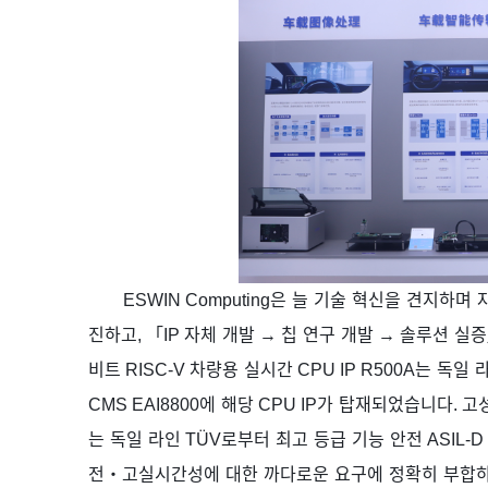
ESWIN Computing
은
늘
기술
혁신을
견지하며
진하고
,
「
IP
자체
개발
→
칩
연구
개발
→
솔루션
실증
비트
RISC-V
차량용
실시간
CPU IP R500A
는
독일
CMS EAI8800
에
해당
CPU IP
가
탑재되었습니다
.
고
는
독일
라인
TÜV
로부터
최고
등급
기능
안전
ASIL-D
전
・
고실시간성에
대한
까다로운
요구에
정확히
부합