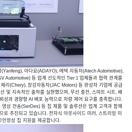
펑
(Yanfeng),
아다요
(ADAYO),
에텍
자동차
(Atech Automotive),
V Automotive)
등
업계
선도적인
Tier 1
업체들과
협력
관계를
,
체리
(Chery),
장강자동차
(JAC Motors)
등
완성차
기업에
공급
양산
및
지속적인
출하를
실현했으며
,
무선
충전
,
스마트
시트
,
배
뢰성과
경량형
AI
배포
능력으로
차량
제어
요구를
충족합니다
.
속
영상
전송
(SerDes)
등
칩
제품
및
솔루션은
업계
고객과
함께
으로
추진되고
있습니다
.
전자식
아웃사이드
미러
,
스트리밍
미
고안정성
칩
지원을
제공합니다
.