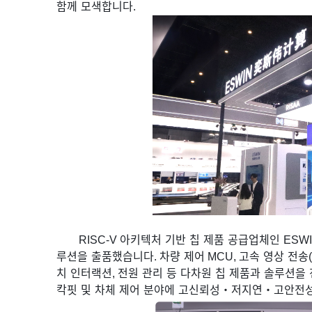
함께
모색합니다
.
RISC-V
아키텍처
기반
칩
제품
공급업체인
ESWI
루션을
출품했습니다
.
차량
제어
MCU,
고속
영상
전송
치
인터랙션
,
전원
관리
등
다차원
칩
제품과
솔루션을
칵핏
및
차체
제어
분야에
고신뢰성
・
저지연
・
고안전