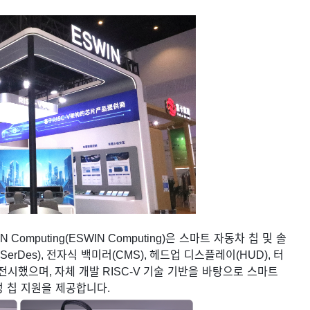
N Computing
(ESWIN Computing)
은
스마트
자동차
칩
및
솔
(SerDes),
전자식
백미러
(CMS),
헤드업
디스플레이
(HUD),
터
전시했으며
,
자체
개발
RISC-V
기술
기반을
바탕으로
스마트
성
칩
지원을
제공합니다
.