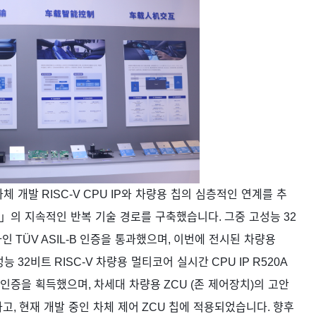
자체
개발
RISC-V CPU IP
와
차량용
칩의
심층적인
연계를
추
」
의
지속적인
반복
기술
경로를
구축했습니다
.
그중
고성능
32
라인
TÜV ASIL-B
인증을
통과했으며
,
이번에
전시된
차량용
성능
32
비트
RISC-V
차량용
멀티코어
실시간
CPU IP R520A
인증을
획득했으며
,
차세대
차량용
ZCU (
존
제어장치
)
의
고안
하고
,
현재
개발
중인
차체
제어
ZCU
칩에
적용되었습니다
.
향후