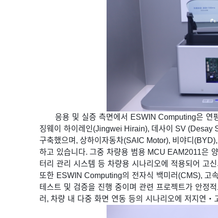
응용
및
실증
측면에서
ESWIN Computing
은
연
징웨이
하이레인
(Jingwei Hirain),
데사이
SV (Desay S
구축했으며
,
상하이자동차
(SAIC Motor),
비야디
(BYD)
하고
있습니다
.
그중
차량용
범용
MCU EAM2011
은
터리
관리
시스템
등
차량용
시나리오에
적용되어
고신
또한
ESWIN Computing
의
전자식
백미러
(CMS),
고
테스트
및
검증을
진행
중이며
관련
프로젝트가
안정적
러
,
차량
내
다중
화면
연동
등의
시나리오에
저지연
・