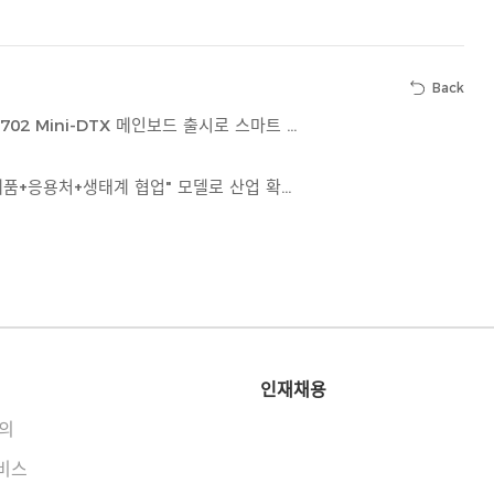
Back
RISC-V 북미 서밋 | ESWIN Computing, 고성능 EBC7702 Mini-DTX 메인보드 출시로 스마트 컴퓨팅의 새로운 엔진 가동
2025 RISC-V 중국 정상회의 | ESWIN Computing, "제품+응용처+생태계 협업" 모델로 산업 확산 가속화
인재채용
의
서비스